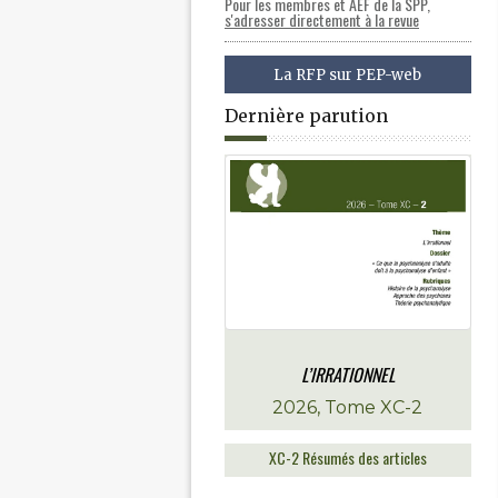
Pour les membres et AEF de la SPP,
s'adresser directement à la revue
La RFP sur PEP-web
Dernière parution
QUE 2027 DE LA REVUE
L’IRRATIONNEL
AISE DE PSYCHANALYSE
2026, Tome XC-2
Juin, 2026
XC-2 Résumés des articles