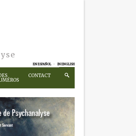
lyse
EN ESPAÑOL
IN ENGLISH
DES
CONTACT
NUMÉROS