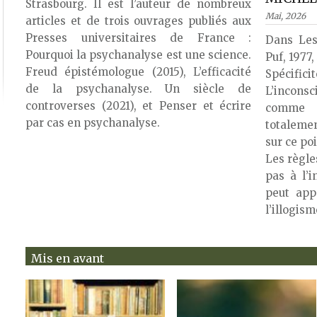
Strasbourg. Il est l’auteur de nombreux
Mai, 2026
articles et de trois ouvrages publiés aux
Presses universitaires de France :
Dans Les 
Pourquoi la psychanalyse est une science.
Puf, 1977,
Freud épistémologue (2015), L’efficacité
Spécifici
de la psychanalyse. Un siècle de
L’incons
controverses (2021), et Penser et écrire
comme v
par cas en psychanalyse.
totalemen
sur ce poi
Les règle
pas à l’i
peut app
l’illogism
Mis en avant