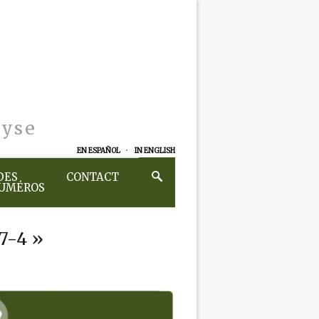
lyse
EN ESPAÑOL
IN ENGLISH
DES
CONTACT
NUMÉROS
87-4 »