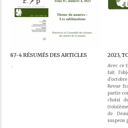
87-4 RÉSUMÉS DES ARTICLES
2023, T
.
Avec ce t
fait l’o
d’octobr
Revue fr
partie co
choisi d
troisième
de Deauv
suspens p