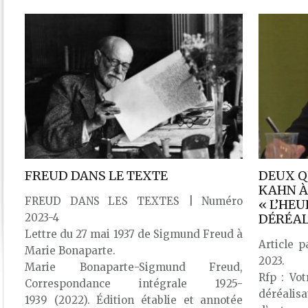
FREUD DANS LE TEXTE
DEUX Q
KAHN À
FREUD DANS LES TEXTES | Numéro
« L’HEU
2023-4
DÉRÉAL
Lettre du 27 mai 1937 de Sigmund Freud à
Article p
Marie Bonaparte.
2023.
Marie Bonaparte-Sigmund Freud,
Rfp : Vot
Correspondance intégrale 1925-
déréalisa
1939 (2022). Édition établie et annotée