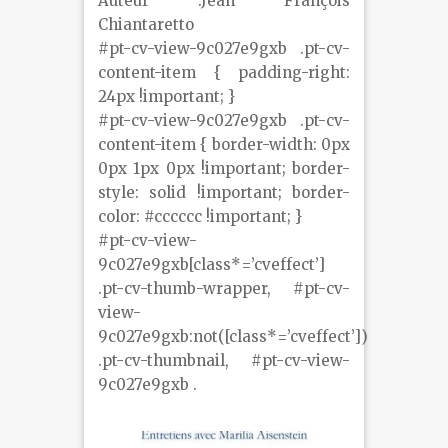
Auteur :Jean François
Chiantaretto
#pt-cv-view-9c027e9gxb .pt-cv-
content-item { padding-right:
24px !important; }
#pt-cv-view-9c027e9gxb .pt-cv-
content-item { border-width: 0px
0px 1px 0px !important; border-
style: solid !important; border-
color: #cccccc !important; }
#pt-cv-view-
9c027e9gxb[class*=’cveffect’]
.pt-cv-thumb-wrapper, #pt-cv-
view-
9c027e9gxb:not([class*=’cveffect’])
.pt-cv-thumbnail, #pt-cv-view-
9c027e9gxb .