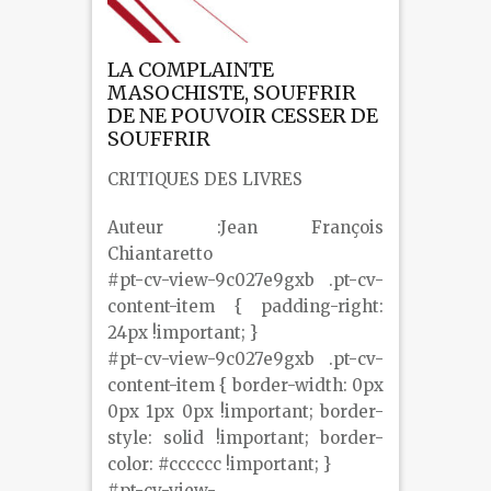
LA COMPLAINTE
MASOCHISTE, SOUFFRIR
DE NE POUVOIR CESSER DE
SOUFFRIR
CRITIQUES DES LIVRES
Auteur :Jean François
Chiantaretto
#pt-cv-view-9c027e9gxb .pt-cv-
content-item { padding-right:
24px !important; }
#pt-cv-view-9c027e9gxb .pt-cv-
content-item { border-width: 0px
0px 1px 0px !important; border-
style: solid !important; border-
color: #cccccc !important; }
#pt-cv-view-