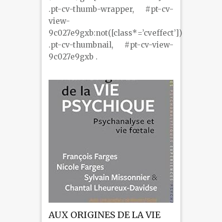
.pt-cv-thumb-wrapper, #pt-cv-
view-
9c027e9gxb:not([class*=’cveffect’])
.pt-cv-thumbnail, #pt-cv-view-
9c027e9gxb .
AUX ORIGINES DE LA VIE