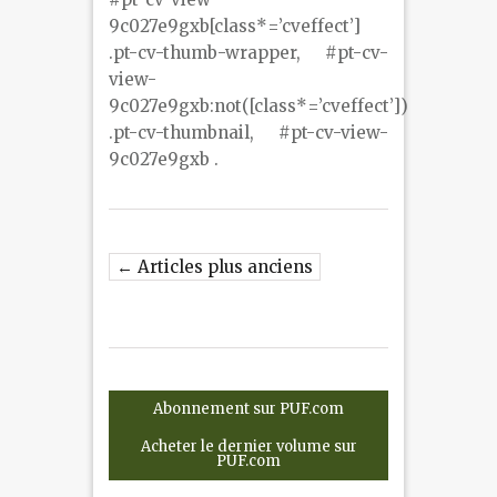
9c027e9gxb[class*=’cveffect’]
.pt-cv-thumb-wrapper, #pt-cv-
view-
9c027e9gxb:not([class*=’cveffect’])
.pt-cv-thumbnail, #pt-cv-view-
9c027e9gxb .
← Articles plus anciens
Abonnement sur PUF.com
Acheter le dernier volume sur
PUF.com