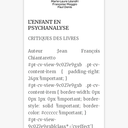
L’ENFANT EN
PSYCHANALYSE
CRITIQUES DES LIVRES
Auteur :Jean François
Chiantaretto
#pt-cv-view-9c027e9gxb .pt-cv-
content-item { padding-right:
24px !important; }
#pt-cv-view-9c027e9gxb .pt-cv-
content-item { border-width: 0px
0px 1px 0px !important; border-
style: solid !important; border-
color: #cccccc !important; }
#pt-cv-view-
9c027e9gxb[class*=’cveffect’]