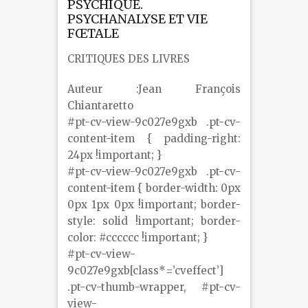
PSYCHIQUE.
PSYCHANALYSE ET VIE
FŒTALE
CRITIQUES DES LIVRES
Auteur :Jean François
Chiantaretto
#pt-cv-view-9c027e9gxb .pt-cv-
content-item { padding-right:
24px !important; }
#pt-cv-view-9c027e9gxb .pt-cv-
content-item { border-width: 0px
0px 1px 0px !important; border-
style: solid !important; border-
color: #cccccc !important; }
#pt-cv-view-
9c027e9gxb[class*=’cveffect’]
.pt-cv-thumb-wrapper, #pt-cv-
view-