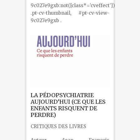
9c027e9gxb:not([class*=’cveffect’])
.pt-cv-thumbnail, #pt-cv-view-
9c027e9gxb .
LA PÉDOPSYCHIATRIE
AUJOURD’HUI (CE QUE LES
ENFANTS RISQUENT DE
PERDRE)
CRITIQUES DES LIVRES