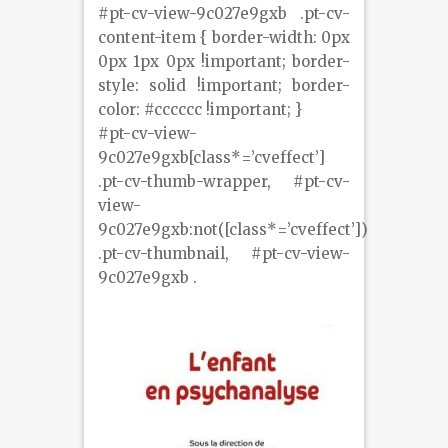
#pt-cv-view-9c027e9gxb .pt-cv-
content-item { border-width: 0px
0px 1px 0px !important; border-
style: solid !important; border-
color: #cccccc !important; }
#pt-cv-view-
9c027e9gxb[class*=’cveffect’]
.pt-cv-thumb-wrapper, #pt-cv-
view-
9c027e9gxb:not([class*=’cveffect’])
.pt-cv-thumbnail, #pt-cv-view-
9c027e9gxb .