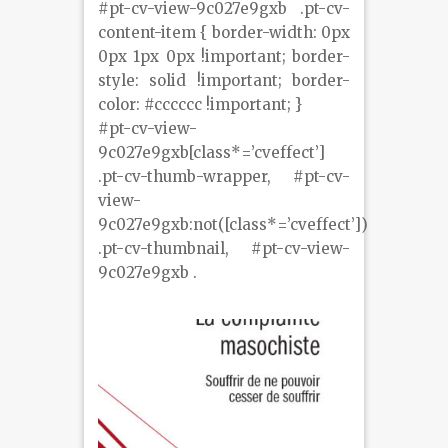
#pt-cv-view-9c027e9gxb .pt-cv-
content-item { border-width: 0px
0px 1px 0px !important; border-
style: solid !important; border-
color: #cccccc !important; }
#pt-cv-view-
9c027e9gxb[class*=’cveffect’]
.pt-cv-thumb-wrapper, #pt-cv-
view-
9c027e9gxb:not([class*=’cveffect’])
.pt-cv-thumbnail, #pt-cv-view-
9c027e9gxb .